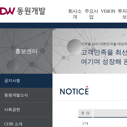
회사소
주요사
VISION
투자
개
업
보
지역을 넘어 대한민국을 대표
홍보센터
고객만족을 최
여기며 성장해 온
공지사항
동원개발소식
사회공헌
N O
174
CI/BI 소개