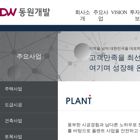
회사소
주요사
VISION
투자
개
업
보
지역을 넘어 대한민국을 대표
주요사업
고객만족을 최
여기며 성장해 온
주택사업
도급시공
건축사업
풍부한 시공경험과 남다른 노하우로 전
를 바탕으로 플랜트 사업을 안전하고
토목사업