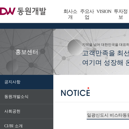
회사소
주요사
VISION
투자정
개
업
보
지역을 넘어 대한민국을 대표
홍보센터
고객만족을 최
여기며 성장해 온
공지사항
동원개발소식
사회공헌
일광신도시 비스타동원
CI/BI 소개