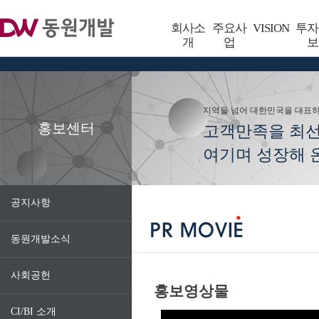
회사소
주요사
VISION
투자
개
업
보
지역을 넘어 대한민국을 대표
홍보센터
고객만족을 최
여기며 성장해 온
공지사항
동원개발소식
사회공헌
홍보영상물
CI/BI 소개