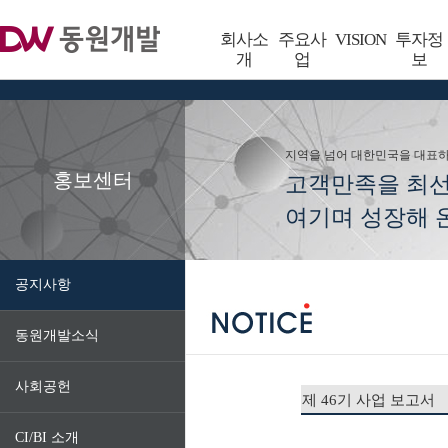
회사소
주요사
VISION
투자정
개
업
보
지역을 넘어 대한민국을 대표
홍보센터
고객만족을 최
여기며 성장해 온
공지사항
동원개발소식
사회공헌
제 46기 사업 보고서
CI/BI 소개